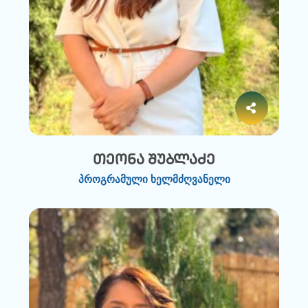
თეონა შუბლაძე
პროგრამული ხელმძღვანელი